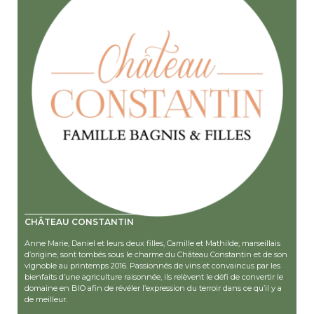
CHÂTEAU CONSTANTIN
Anne Marie, Daniel et leurs deux filles, Camille et Mathilde, marseillais
d’origine, sont tombés sous le charme du Château Constantin et de son
vignoble au printemps 2016. Passionnés de vins et convaincus par les
bienfaits d’une agriculture raisonnée, ils relèvent le défi de convertir le
domaine en BIO afin de révéler l’expression du terroir dans ce qu’il y a
de meilleur.