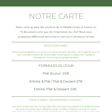
NOTRE CARTE
Notre carte se pare des couleurs de la Méditerranée et évolue au
fil des saisons ainsi que de l’inspiration du chef. Nous vous
proposons différentes formules et menus en plusieurs temps.
POUR LE DÉJEUNER…
Nous vous proposons un menu en toute simplicité selon l’arrivage du jour et
qui vous permettra de vous évader le temps d’un déjeuner, rapide si
nécessaire, mais toujours gorgé de soleil.
FORMULES DU JOUR
Plat du jour 20€
Entrée & Plat / Plat & Dessert 27€
Entrée, Plat & Dessert 33€
POUR LE DINER… DÉGUSTATION À L’AVEUGLE !
Les menus sont servis à l’ensemble des convives et proposent une déclinaison
de saveurs autour de la Méditerranée. Le Menu Signatura vous invite à
déguster les plats signatures de notre histoire, interprétés par notre Chef, lors